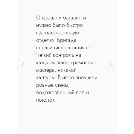
Для выравнивания стен и откосов
мы используем высококачественные
Строили загородный дом
материалы гипсовой и цементно-
и искали подрядчика на
песчанной штукатурки
черновую отделку.
от 600 руб/м2
Мастера выполнили все
Механизированная
работы: штукатурку,
штукатурка
шпаклевку, стяжку пола.
Полусухая стяжка
Все в срок, слаженная
пола
работа команды, никаких
задержек. Готовая база
под финишную отделку,
надежный исполнитель!
Полусухая стяжка пола — технология
выравнивания основания при
помощи песчано-цементного
раствора и армирующих элементов
от 500 руб/м2