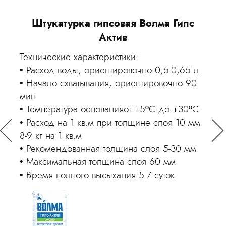
Вызвать замерщика
 75
Штукатурка гипсовая Волма Гипс
Шт
Актив
Технические характеристики:
Техн
Расход воды, ориентировочно 0,5-0,65 л
Пр
Начало схватывания, ориентировочно 90
Ти
мин
Рас
Температура основанияот +5ºС до +30ºС
Ре
,2
Расход на 1 кв.м при толщине слоя 10 мм
мм
8-9 кг на 1 кв.м
Ма
 ~1
Рекомендованная толщина слоя 5-30 мм
От
Максимальная толщина слоя 60 мм
Фас
Время полного высыхания 5-7 суток
Цв