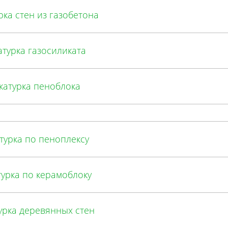
рка стен из газобетона
турка газосиликата
катурка пеноблока
турка по пеноплексу
урка по керамоблоку
урка деревянных стен