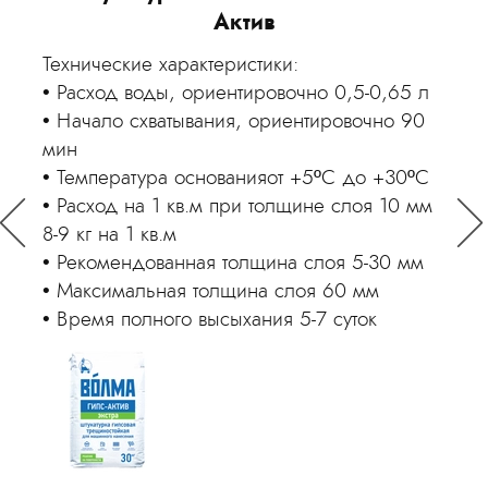
Актив
Технические характеристики:
Техн
Расход воды, ориентировочно 0,5-0,65 л
Пр
Начало схватывания, ориентировочно 90
Ти
мин
Рас
Температура основанияот +5ºС до +30ºС
Ре
,2
Расход на 1 кв.м при толщине слоя 10 мм
мм
8-9 кг на 1 кв.м
Ма
 ~1
Рекомендованная толщина слоя 5-30 мм
От
Максимальная толщина слоя 60 мм
Фас
Время полного высыхания 5-7 суток
Цв