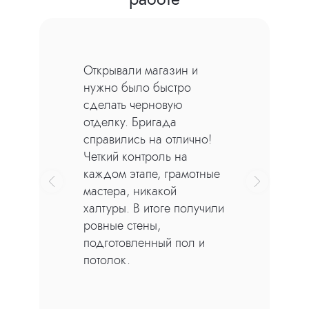
Для выравнивания стен и откосов
мы используем высококачественные
Строили загородный дом
материалы гипсовой и цементно-
и искали подрядчика на
песчанной штукатурки
черновую отделку.
от 600 руб/м2
Мастера выполнили все
Механизированная
работы: штукатурку,
штукатурка
шпаклевку, стяжку пола.
Полусухая стяжка
Все в срок, слаженная
пола
работа команды, никаких
задержек. Готовая база
под финишную отделку,
надежный исполнитель!
Полусухая стяжка пола — технология
выравнивания основания при
помощи песчано-цементного
раствора и армирующих элементов