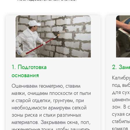
1. Подготовка
2. Зам
основания
Калибр
под выб
Оцениваем геометрию, ставим
для су
маяки, очищаем плоскости от пыли
цемент
и старой отделки, грунтуем, при
зон. В 
необходимости армируем сеткой
сухая с
зоны риска и стыки различных
стабил
материалов. Закрываем окна, пол,
комков.
инженерные точки, чтобы защитить