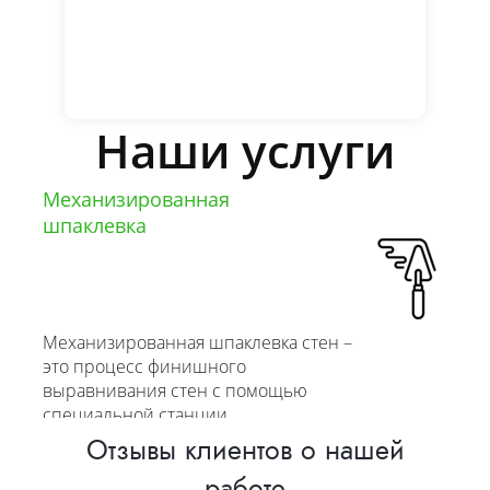
Наши услуги
Механизированная
шпаклевка
Механизированная шпаклевка стен –
это процесс финишного
выравнивания стен с помощью
специальной станции
Отзывы клиентов о нашей
от 600 руб/м2
работе