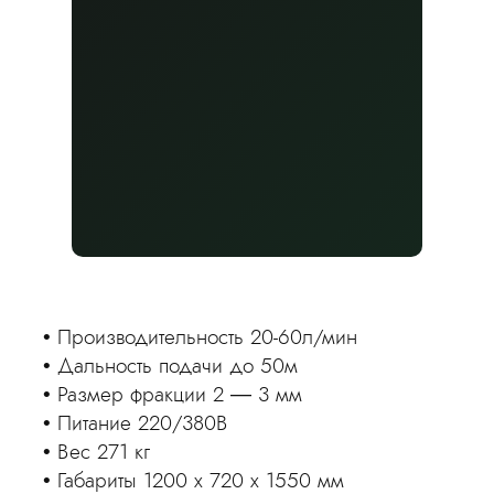
Рассчитаем стоимость
и выполним работы
в удобные сроки
Производительность 20-60л/мин
Оставьте заявку, чтобы получить
Пр
консультацию
Дальность подачи до 50м
Да
Размер фракции 2 — 3 мм
Ра
Питание 220/380В
Пи
Вес 271 кг
Вес
Габариты 1200 x 720 x 1550 мм