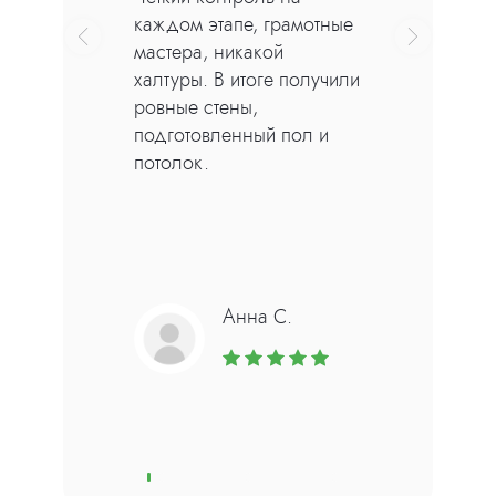
Полусухая стяжка
Все в срок, слаженная
пола
работа команды, никаких
задержек. Готовая база
под финишную отделку,
надежный исполнитель!
Полусухая стяжка пола — технология
выравнивания основания при
помощи песчано-цементного
раствора и армирующих элементов
от 500 руб/м2
Алексей
Посмотреть все
Константинов
Возведение
перегородок
Перегородки из пеноблоков или ПГП