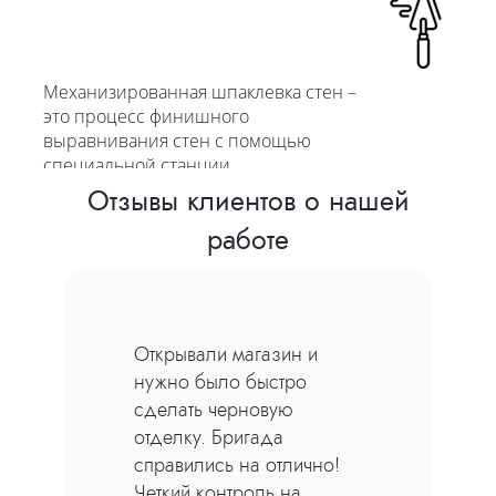
Механизированная шпаклевка стен –
это процесс финишного
выравнивания стен с помощью
специальной станции
Отзывы клиентов о нашей
от 600 руб/м2
работе
Для выравнивания стен и откосов
мы используем высококачественные
Строили загородный дом
материалы гипсовой и цементно-
и искали подрядчика на
песчанной штукатурки
черновую отделку.
от 600 руб/м2
Мастера выполнили все
Механизированная
работы: штукатурку,
штукатурка
шпаклевку, стяжку пола.