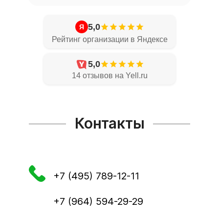
– это отличный вариант для любого
помещения. Нет перегородок?
5,0
Построим и заштукатурим!
Я
Рейтинг организации в Яндексе
Покраска стен и
потолков
5,0
14 отзывов на Yell.ru
Покраска стен и потолков быстро,
ровно и качественно! Подберем
Контакты
нужный цвет, обеспечим стойкость
покрытия и идеальный результат.
Штукатурка
фасада
+7 (495) 789-12-11
+7 (964) 594-29-29