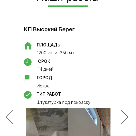
Росошанс
​КП Высокий Берег
ПЛО
90 кв
ПЛОЩАДЬ
СРО
1200 кв. м, 350 м.п.
14 дн
СРОК
ГОР
14 дней
​Моск
ГОРОД
ТИП 
Истра
Монт
ТИП РАБОТ
23м2
Штукатурка под покраску