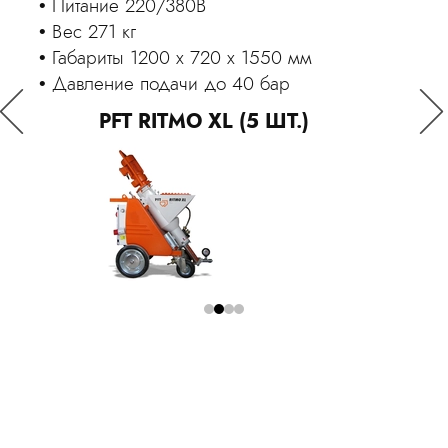
Питание 220В
Вес 118 кг
Габариты 920 x 600 x 1380 мм
ба
Давление подачи 20 бар
Оставить заявку
PFT RITMO L (3 ШТ.)
Я принимаю
Положение
и даю
Согласие
на обработку
P
персональных данных.