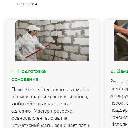
покрытия.
1. Подготовка
2. Зам
основания
Раствор
штукату
Поверхность тщательно очищается
дозирую
от пыли, старой краски или обоев,
песок, 
чтобы обеспечить хорошую
поддер
адгезию. Мастер проверяет
консист
ровность стен, выставляет
Исполь
штукатурный маяк, защищает пол и