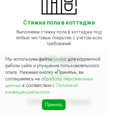
Стяжка пола в коттедже
Выполняем стяжку пола в коттедже под
любые чистовые покрытия с учётом всех
требований.
Мы используем файлы
от 530 руб/м²
cookie
для корректной
работы сайта и улучшения пользовательского
опыта. Нажимая кнопку «Принять», вы
Заказать
соглашаетесь на
обработку персональных
данных
в соответствии с
Политикой
конфиденциальности
.
Стены и перегородки
Принять