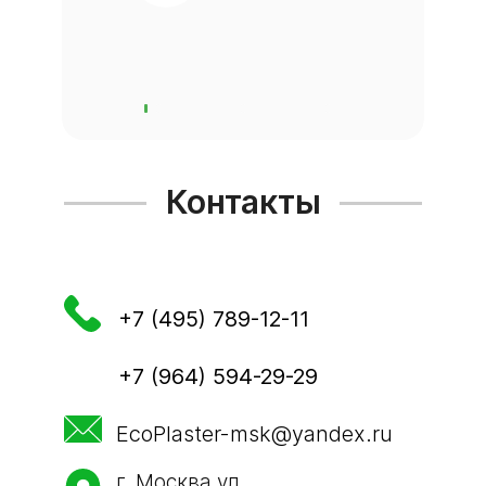
перегородок
Перегородки из пеноблоков или ПГП
– это отличный вариант для любого
помещения. Нет перегородок?
Построим и заштукатурим!
Контакты
Покраска стен и
потолков
+7 (495) 789-12-11
Покраска стен и потолков быстро,
+7 (964) 594-29-29
ровно и качественно! Подберем
нужный цвет, обеспечим стойкость
EcoPlaster-msk@yandex.ru
покрытия и идеальный результат.
Штукатурка
г. Москва,ул.