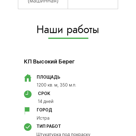
(машинная)
Наши работы
Росошанс
​КП Высокий Берег
ПЛО
90 кв
ПЛОЩАДЬ
СРО
1200 кв. м, 350 м.п.
14 дн
СРОК
ГОР
14 дней
​Моск
ГОРОД
ТИП 
Истра
Монт
ТИП РАБОТ
23м2
Штукатурка под покраску