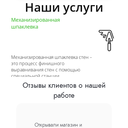
Наши услуги
Механизированная
шпаклевка
Механизированная шпаклевка стен –
это процесс финишного
выравнивания стен с помощью
специальной станции
Отзывы клиентов о нашей
от 600 руб/м2
работе
Для выравнивания стен и откосов
мы используем высококачественные
Открывали магазин и
материалы гипсовой и цементно-