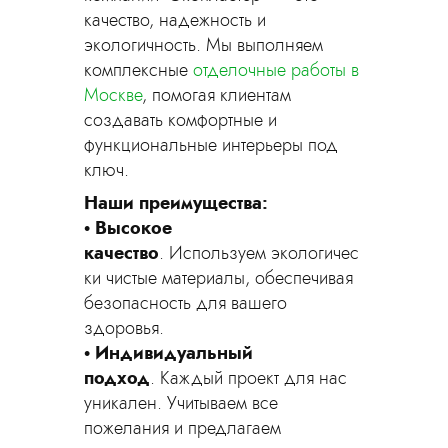
Я принимаю
Положение
и даю
Согласие
на обработку
качество, надежность и
персональных данных.
экологичность. Мы выполняем
комплексные
отделочные работы в
Москве
, помогая клиентам
создавать комфортные и
функциональные интерьеры под
ключ.
Наши преимущества:
Высокое
качество
. Используем экологичес
ки чистые материалы, обеспечивая
безопасность для вашего
здоровья.
Индивидуальный
подход
. Каждый проект для нас
уникален. Учитываем все
пожелания и предлагаем