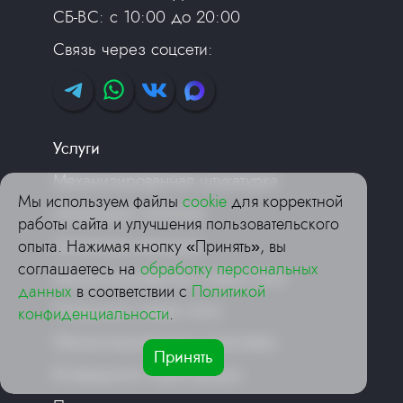
СБ-ВС: с 10:00 до 20:00
Связь через соцсети:
Услуги
Механизированная штукатурка
Мы используем файлы
cookie
для корректной
Штукатурка потолков
работы сайта и улучшения пользовательского
Штукатурка фасадов
опыта. Нажимая кнопку «Принять», вы
соглашаетесь на
обработку персональных
Механизированная стяжка пола
данных
в соответствии с
Политикой
Полусухая стяжка пола
конфиденциальности
.
Механизированная шпаклевка
Принять
Возведение перегородок