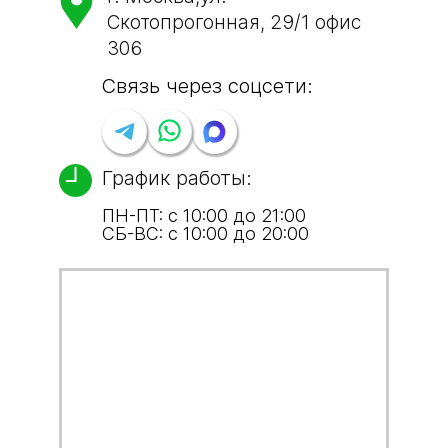
фасада
Скотопрогонная, 29/1 офис
306
Связь через соцсети:
Фасад здания является его лицом,
можно сказать, визитной карточкой, а
потому отделка фасада дома играет
График работы:
важную роль
ПН-ПТ: с 10:00 до 21:00
от 600 руб/м2
СБ-ВС: с 10:00 до 20:00
от 400 руб/м2
от 800 руб/м2
Заказать
Заказать
Заказать
Заказать