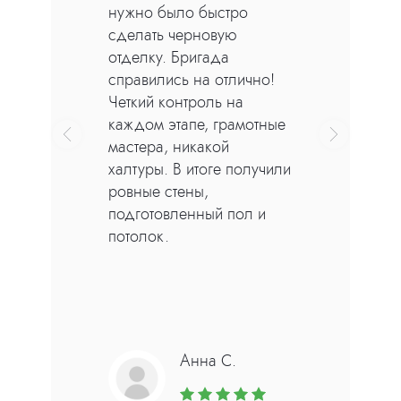
нужно было быстро
песчанной штукатурки
сделать черновую
от 600 руб/м2
отделку. Бригада
Механизированная
справились на отлично!
штукатурка
Четкий контроль на
Полусухая стяжка
каждом этапе, грамотные
пола
мастера, никакой
халтуры. В итоге получили
ровные стены,
подготовленный пол и
Полусухая стяжка пола — технология
потолок.
выравнивания основания при
помощи песчано-цементного
раствора и армирующих элементов
от 500 руб/м2
Посмотреть все
Анна С.
Возведение