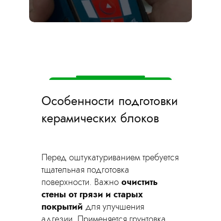
Оставьте заявку
прямо сейчас —
мы приедем на
замер бесплатно!
Вызвать замерщика
Особенности подготовки
керамических блоков
Перед оштукатуриванием требуется
тщательная подготовка
поверхности. Важно
очистить
стены от грязи и старых
покрытий
для улучшения
адгезии. Применяется грунтовка