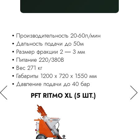
Рассчитаем стоимость
и выполним работы
в удобные сроки
Дв
Оставьте заявку, чтобы получить
Пр
Производительность 2-16л/мин
консультацию
Вес
Дальность подачи 20м
Да
Размер фракции 2мм
Вы
Питание 220В
Да
Вес 118 кг
Ко
Габариты 920 x 600 x 1380 мм
бар
Давление подачи 20 бар
Оставить заявку
Га
PFT RITMO L (3 ШТ.)
См
Я принимаю
Положение
и даю
Согласие
на обработку
PUT
персональных данных.