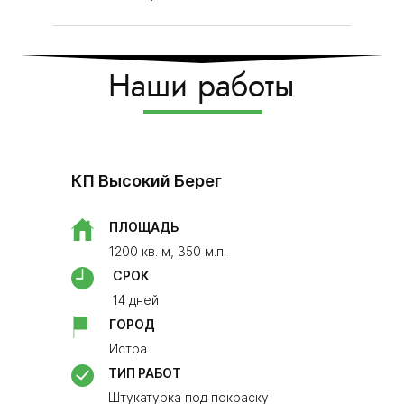
Наши работы
Росошанская 7к.1
​С
ег
ПЛОЩАДЬ
90 кв. м, 25 м.п.
СРОК
.п.
14 дней
ГОРОД
​Москва
ТИП РАБОТ
Монтаж перегородок из пеноблока
23м2
 покраску