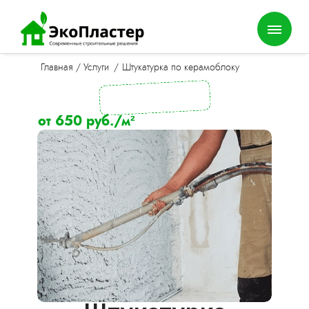
Главная
/
Услуги
/
Штукатурка по керамоблоку
от 650 руб./м²