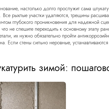
нование, настолько долго прослужит сама штукату
и. Все рыхлые участки удаляются, трещины расшив
унтом глубокого проникновения для надежной сцепк
к что не спешите переходить к основному этапу ра
етали, их нужно обязательно пройти антикоррозий
на. Если стены сильно неровные, устанавливаются
.
катурить зимой: пошагов