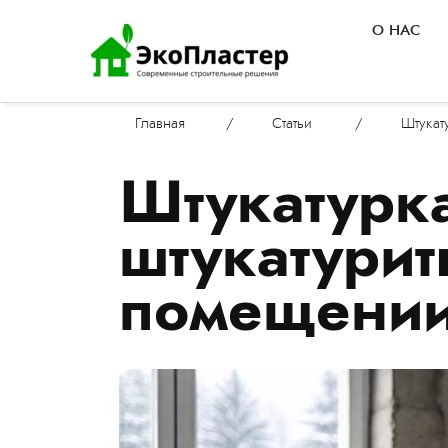
О НАС
Главная
/
Статьи
/
Штукат
Штукатурк
штукатурит
помещени