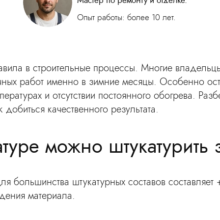
Мастер по ремонту и отделке.
Опыт работы: более 10 лет.
авила в строительные процессы. Многие владельцы
ных работ именно в зимние месяцы. Особенно ост
пературах и отсутствии постоянного обогрева. Разб
к добиться качественного результата.
атуре можно штукатурить 
я большинства штукатурных составов составляет +
дения материала.