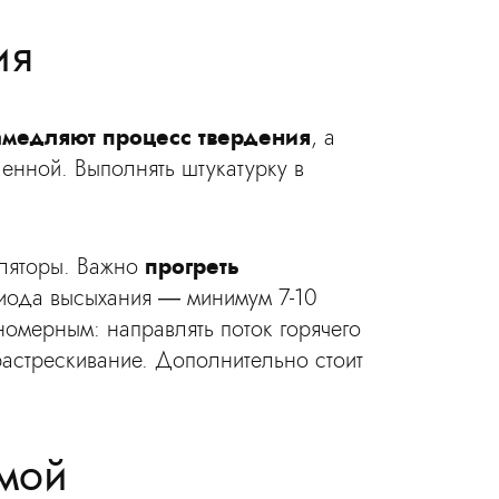
ия
амедляют процесс твердения
, а
енной. Выполнять штукатурку в
иляторы. Важно
прогреть
риода высыхания — минимум 7-10
омерным: направлять поток горячего
растрескивание. Дополнительно стоит
имой